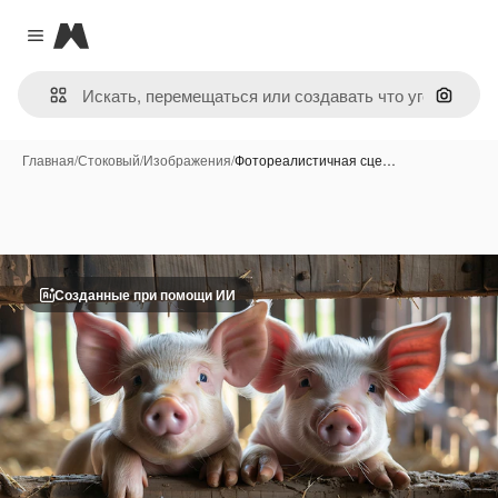
Magnific
Close menu
Поиск 
Главная
/
Стоковый
/
Изображения
/
Фотореалистичная сце…
Созданные при помощи ИИ