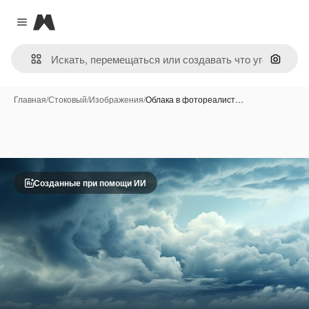
Magnific
Close menu
Поиск 
Главная
/
Стоковый
/
Изображения
/
Облака в фотореалист…
Созданные при помощи ИИ