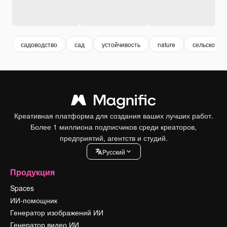
садоводство
сад
устойчивость
nature
сельское х
Креативная платформа для создания ваших лучших работ.
Более 1 миллиона подписчиков среди креаторов,
предприятий, агентств и студий.
Pусский
Продукция
Spaces
ИИ-помощник
Генератор изображений ИИ
Генератор видео ИИ