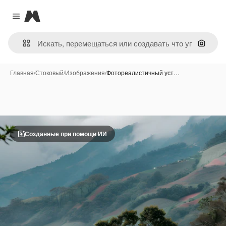
Magnific
Close menu
Поиск 
Главная
/
Стоковый
/
Изображения
/
Фотореалистичный уст…
Созданные при помощи ИИ