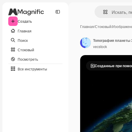
Создать
Главная
/
Стоковый
/
Изображен
Главная
Поиск
Топография планеты 
vecstock
Стоковый
Посмотреть
Созданные при пом
Все инструменты