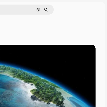
Поиск по изображению
Поиск