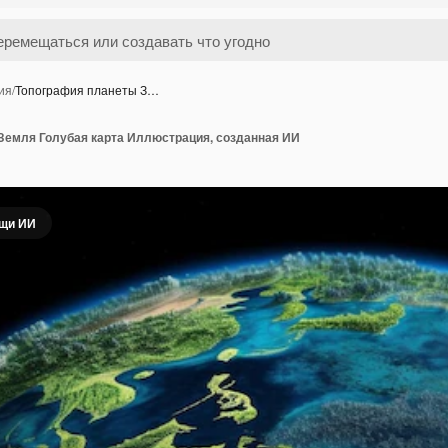
ия
/
Топография планеты З…
Земля Голубая карта Иллюстрация, созданная ИИ
ощи ИИ