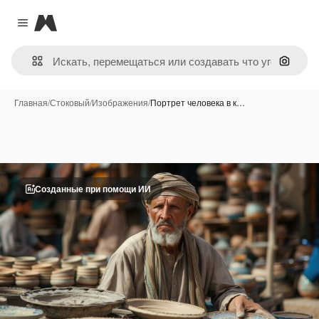
Magnific
Close menu
Поиск 
Главная
/
Стоковый
/
Изображения
/
Портрет человека в к…
Созданные при помощи ИИ