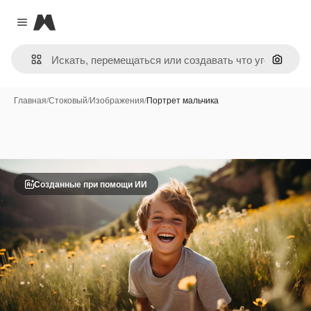
Magnific
Close menu
Поиск 
Главная
/
Стоковый
/
Изображения
/
Портрет мальчика
Созданные при помощи ИИ