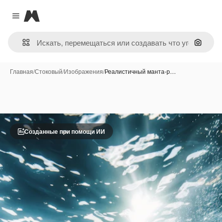
Magnific
Close menu
Поиск 
Главная
/
Стоковый
/
Изображения
/
Реалистичный манта-р…
Созданные при помощи ИИ