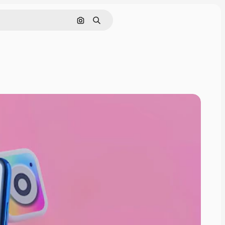
Поиск по изображению
Поиск