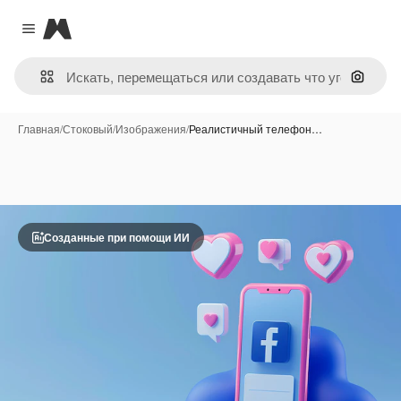
Magnific
Close menu
Поиск 
Главная
/
Стоковый
/
Изображения
/
Реалистичный телефон…
Созданные при помощи ИИ