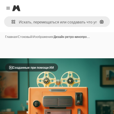
Magnific
Close menu
Поиск 
Главная
/
Стоковый
/
Изображения
/
Дизайн ретро-кинопро…
Созданные при помощи ИИ