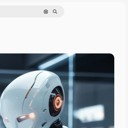
Поиск по изображению
Поиск