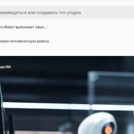
ия
/
Робот выполняет обыч…
чную человеческую работу.
ощи ИИ