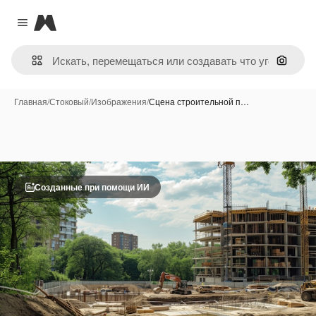
Magnific
Close menu
Поиск 
Главная
/
Стоковый
/
Изображения
/
Сцена строительной п…
Созданные при помощи ИИ