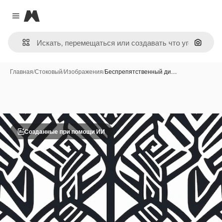
Magnific
Close menu
Поиск 
Главная
/
Стоковый
/
Изображения
/
Беспрепятственный ди…
Созданные при помощи ИИ