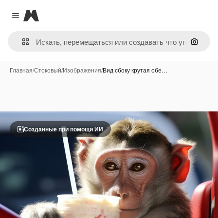
Magnific
Close menu
Поиск 
Главная
/
Стоковый
/
Изображения
/
Вид сбоку крутая обе…
Созданные при помощи ИИ