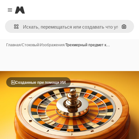
Magnific
Close menu
Поиск 
Главная
/
Стоковый
/
Изображения
/
Трехмерный предмет к…
Созданные при помощи ИИ