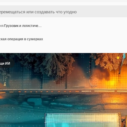
ия
/
Грузовик и логистиче…
ская операция в сумерках
ощи ИИ