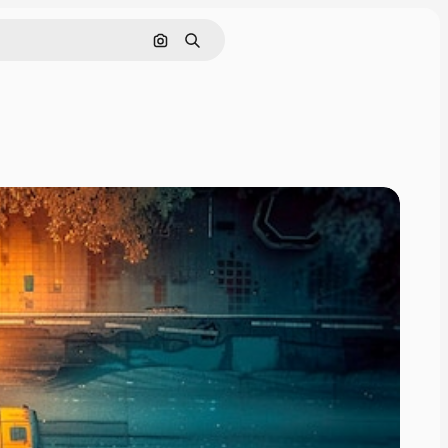
Поиск по изображению
Поиск