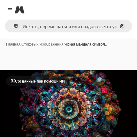
Magnific
Close menu
Поиск 
Главная
/
Стоковый
/
Изображения
/
Яркая мандала символ…
Созданные при помощи ИИ