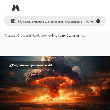
Magnific
Close menu
Поиск 
Главная
/
Стоковый
/
Изображения
/
Вид на гриб апокалип…
Созданные при помощи ИИ