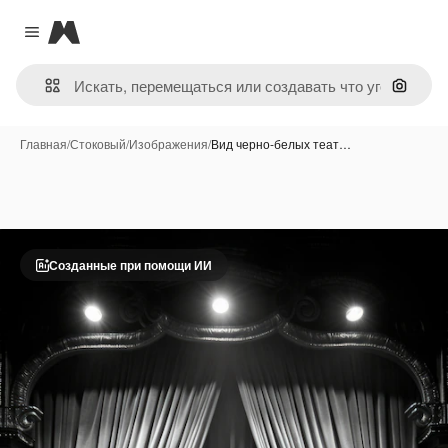
Magnific
Close menu
Поиск 
Главная
/
Стоковый
/
Изображения
/
Вид черно-белых теат…
Созданные при помощи ИИ