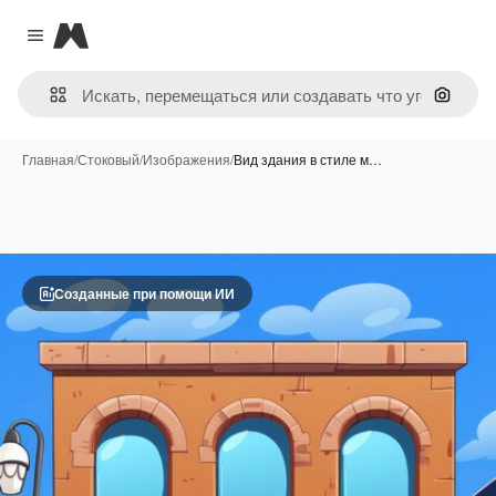
Magnific
Close menu
Поиск 
Главная
/
Стоковый
/
Изображения
/
Вид здания в стиле м…
Созданные при помощи ИИ