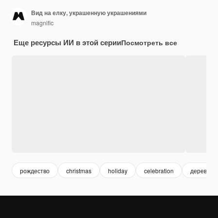
Вид на елку, украшенную украшениями
magnific
Еще ресурсы ИИ в этой серии
Посмотреть все
рождество
christmas
holiday
celebration
дерево