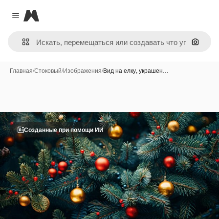
Magnific
Close menu
Поиск 
Главная
/
Стоковый
/
Изображения
/
Вид на елку, украшен…
Созданные при помощи ИИ