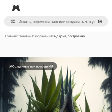
Magnific
Close menu
Поиск 
Главная
/
Стоковый
/
Изображения
/
Вид дома, построенно…
Созданные при помощи ИИ