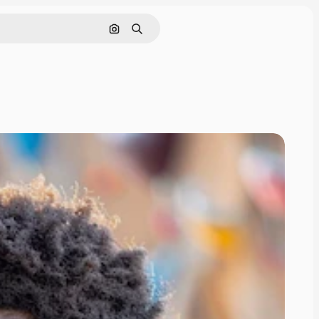
Поиск по изображению
Поиск