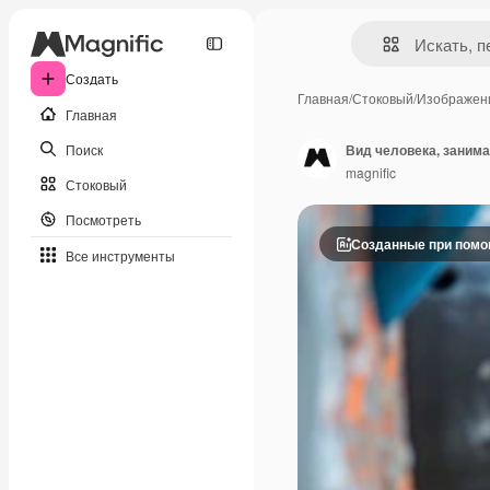
Создать
Главная
/
Стоковый
/
Изображен
Главная
Поиск
Вид человека, заним
magnific
Стоковый
Посмотреть
Созданные при пом
Все инструменты