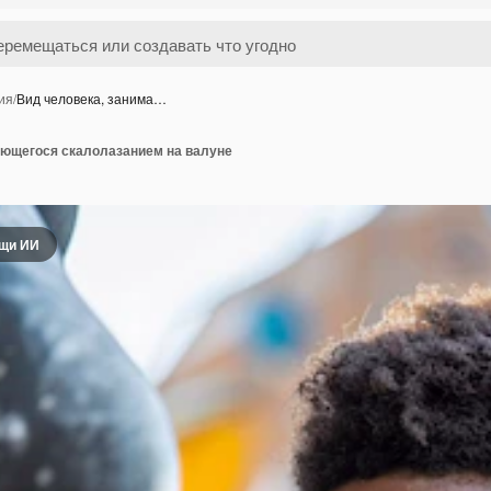
ия
/
Вид человека, занима…
ающегося скалолазанием на валуне
ощи ИИ