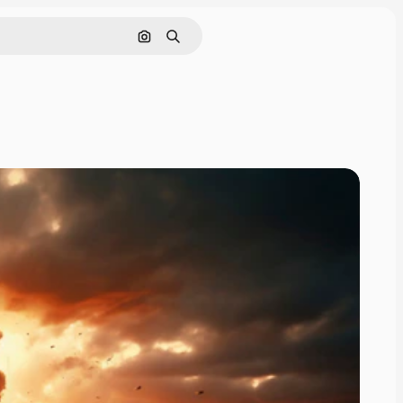
Поиск по изображению
Поиск