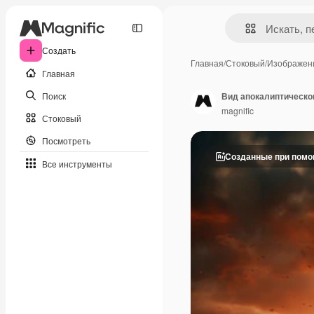
Создать
Главная
/
Стоковый
/
Изображен
Главная
Поиск
Вид апокалиптическо
magnific
Стоковый
Посмотреть
Созданные при пом
Все инструменты