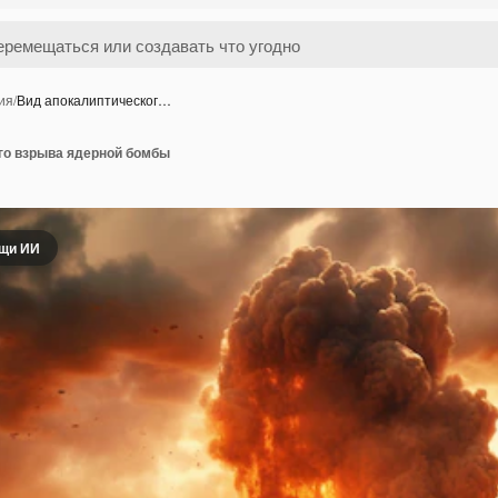
ия
/
Вид апокалиптическог…
го взрыва ядерной бомбы
ощи ИИ