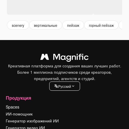
scenery
вертикальные
пейзаж
горный пейзаж
nat
Креативная платформа для создания ваших лучших работ.
Более 1 миллиона подписчиков среди креаторов,
предприятий, агентств и студий.
Pусский
Продукция
Spaces
ИИ-помощник
Генератор изображений ИИ
Генератор видео ИИ