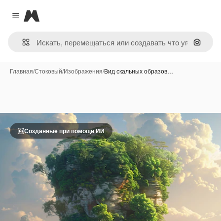
Magnific
Close menu
Поиск 
Главная
/
Стоковый
/
Изображения
/
Вид скальных образов…
Созданные при помощи ИИ