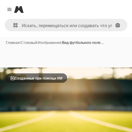
Magnific
Close menu
Поиск 
Главная
/
Стоковый
/
Изображения
/
Вид футбольного поля…
Созданные при помощи ИИ