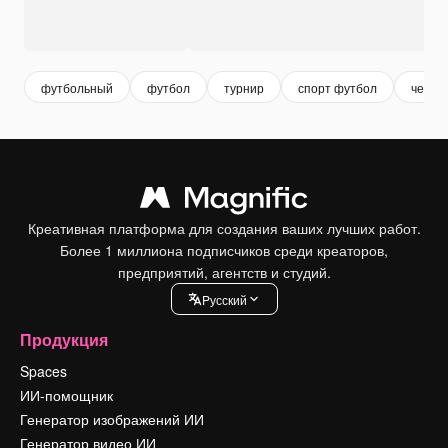
футбольный
футбол
турнир
спорт футбол
чемпи
Креативная платформа для создания ваших лучших работ.
Более 1 миллиона подписчиков среди креаторов,
предприятий, агентств и студий.
Pусский
Продукция
Spaces
ИИ-помощник
Генератор изображений ИИ
Генератор видео ИИ