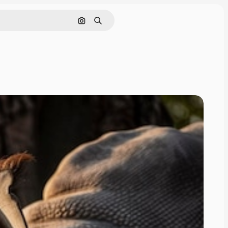
Поиск по изображению
Поиск