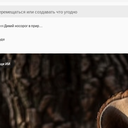
ия
/
Дикий носорог в прир…
оде
ощи ИИ