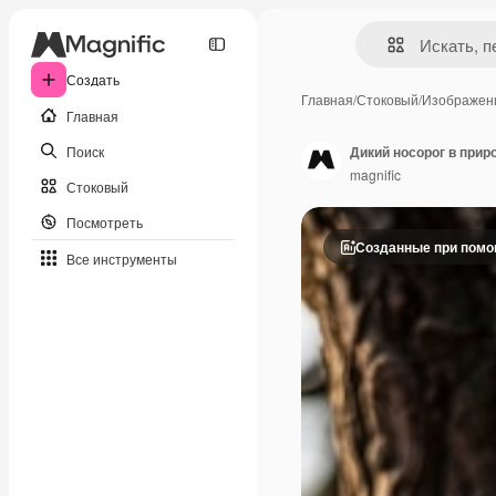
Создать
Главная
/
Стоковый
/
Изображен
Главная
Поиск
Дикий носорог в прир
magnific
Стоковый
Посмотреть
Созданные при пом
Все инструменты