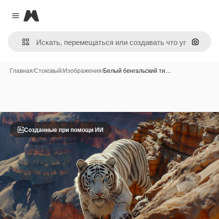
Magnific
Close menu
Поиск 
Главная
/
Стоковый
/
Изображения
/
Белый бенгальский ти…
Созданные при помощи ИИ