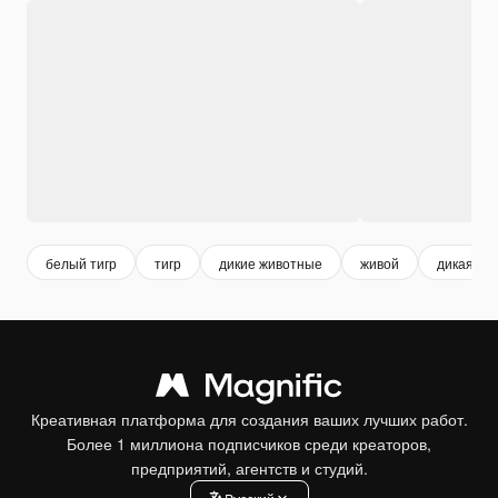
белый тигр
тигр
дикие животные
живой
дикая пр
Креативная платформа для создания ваших лучших работ.
Более 1 миллиона подписчиков среди креаторов,
предприятий, агентств и студий.