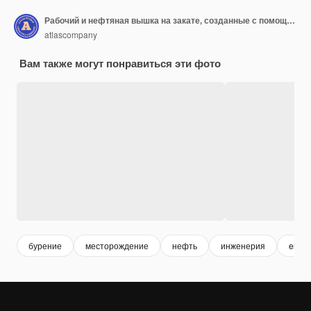
Рабочий и нефтяная вышка на закате, созданные с помощью технологии генеративного ИИ
atlascompany
Вам также могут понравиться эти фото
бурение
месторождение
нефть
инженерия
engin