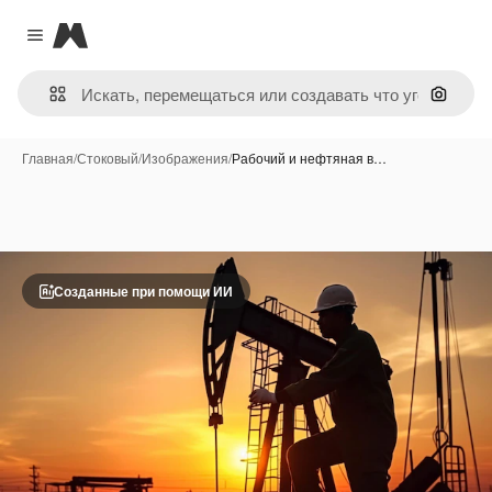
Magnific
Close menu
Поиск 
Главная
/
Стоковый
/
Изображения
/
Рабочий и нефтяная в…
Созданные при помощи ИИ