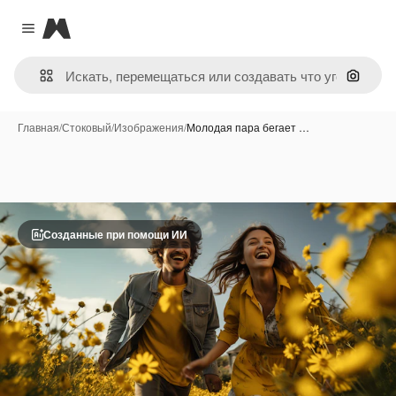
Magnific
Close menu
Поиск 
Главная
/
Стоковый
/
Изображения
/
Молодая пара бегает …
Созданные при помощи ИИ