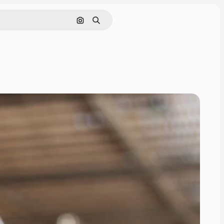
Поиск по изображению
Поиск