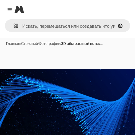
Magnific
Close menu
Поиск 
Главная
/
Стоковый
/
Фотографии
/
3D абстрактный поток…