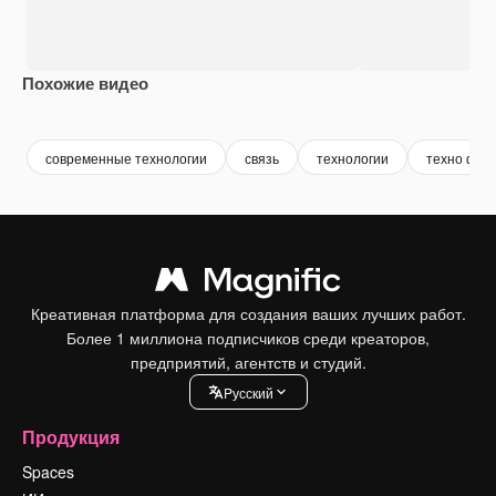
Похожие видео
Premium
Premium
Premium
Premium
современные технологии
связь
технологии
техно фон
Креативная платформа для создания ваших лучших работ.
Более 1 миллиона подписчиков среди креаторов,
предприятий, агентств и студий.
Pусский
Продукция
Spaces