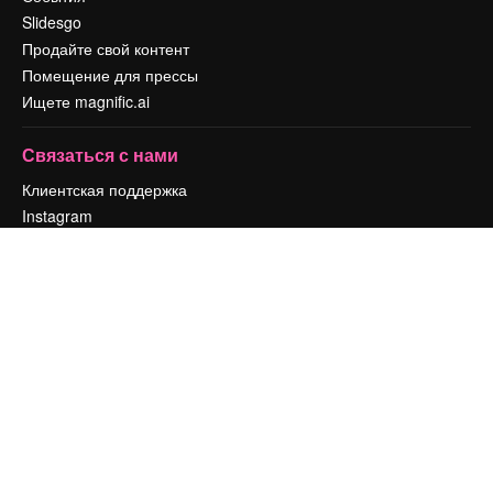
Slidesgo
Продайте свой контент
Помещение для прессы
Ищете magnific.ai
Связаться с нами
Клиентская поддержка
Instagram
YouTube
LinkedIn
TikTok
Discord
X
Reddit
Copyright © 2010-
2026
Freepik Company S.L.U.
Все права защищены
.