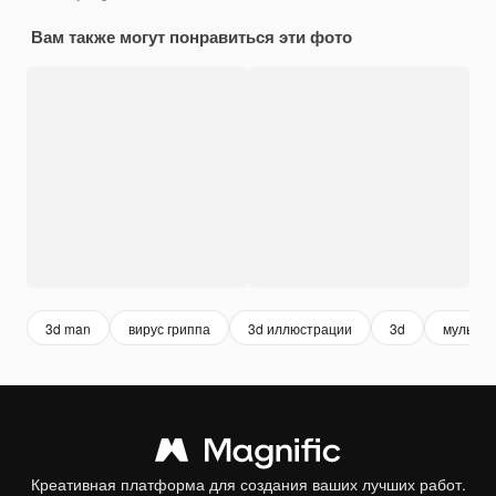
Вам также могут понравиться эти фото
3d man
вирус гриппа
3d иллюстрации
3d
мультф
Креативная платформа для создания ваших лучших работ.