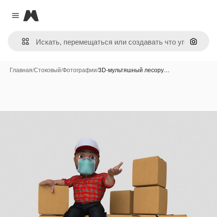
Magnific
Close menu
Поиск 
Главная
/
Стоковый
/
Фотографии
/
3D-мультяшный лесору…