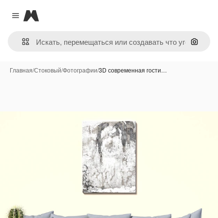
Magnific
Close menu
Поиск 
Главная
/
Стоковый
/
Фотографии
/
3D современная гости…