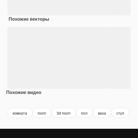
Похожие векторы
Похожие видео
Premium
Premium
Сгенерировано с помощью ИИ
Premium
Premium
Сгенериров
комната
room
3d room
пол
ваза
стул
о