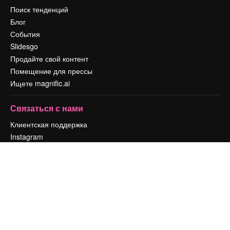
Поиск тенденций
Блог
События
Slidesgo
Продайте свой контент
Помещение для прессы
Ищете magnific.ai
Связаться с нами
Клиентская поддержка
Instagram
YouTube
LinkedIn
TikTok
Discord
X
Reddit