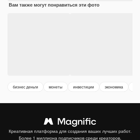
Вам также могут понравиться эти фото
бизнес деньги
монеты
инвестиции
экономика
ден
Креативная платформа для создания ваших лучших работ.
Более 1 миллиона подписчиков среди креаторов,