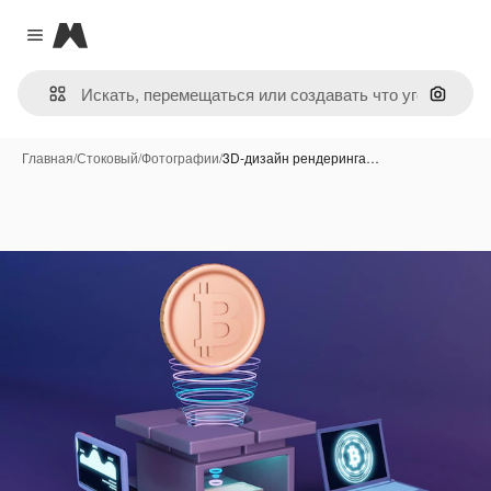
Magnific
Close menu
Поиск 
Главная
/
Стоковый
/
Фотографии
/
3D-дизайн рендеринга…