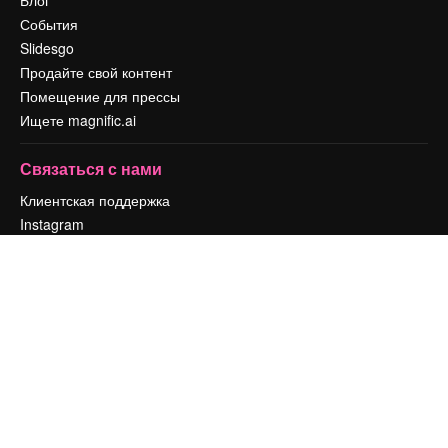
Блог
События
Slidesgo
Продайте свой контент
Помещение для прессы
Ищете magnific.ai
Связаться с нами
Клиентская поддержка
Instagram
YouTube
LinkedIn
TikTok
Discord
X
Reddit
Copyright © 2010-
2026
Freepik Company S.L.U.
Все права защищены
.