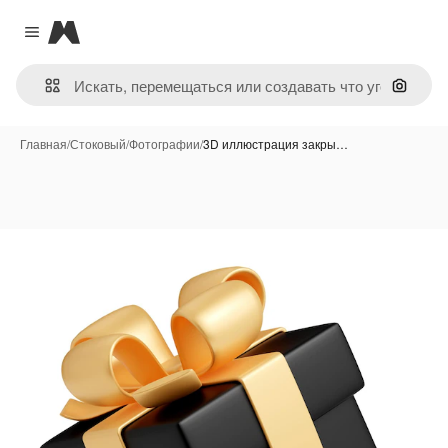
Magnific
Close menu
Поиск 
Главная
/
Стоковый
/
Фотографии
/
3D иллюстрация закры…