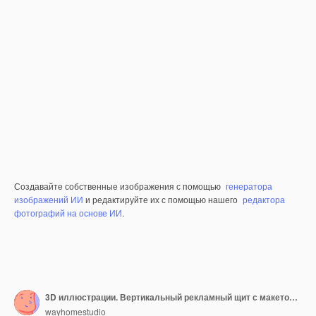
Создавайте собственные изображения с помощью
генератора
изображений ИИ
и редактируйте их с помощью нашего
редактора
фотографий на основе ИИ
.
3D иллюстрации. Вертикальный рекламный щит с макетом места для вашей рекламы на фоне городского пространства. Пустой рекламный стенд. Доска общественной информации в городских условиях. Окно дисплея. Городской пейзаж
wayhomestudio