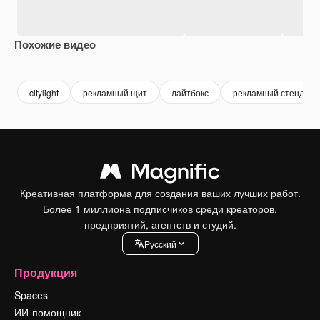
Похожие видео
Premium
Premium
Premium
Premium
citylight
рекламный щит
лайтбокс
рекламный стенд
Креативная платформа для создания ваших лучших работ.
Более 1 миллиона подписчиков среди креаторов,
предприятий, агентств и студий.
Pусский
Продукция
Spaces
ИИ-помощник