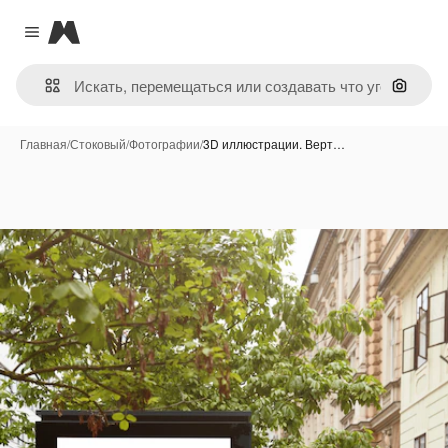
Magnific
Close menu
Поиск 
Главная
/
Стоковый
/
Фотографии
/
3D иллюстрации. Верт…