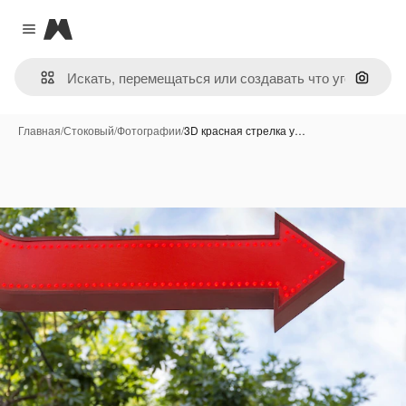
Magnific
Close menu
Поиск 
Главная
/
Стоковый
/
Фотографии
/
3D красная стрелка у…