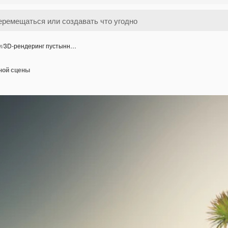
и
/
3D-рендеринг пустынн…
ной сцены