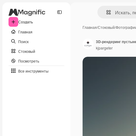
Создать
Главная
/
Стоковый
/
Фотографи
Главная
Поиск
3D-рендеринг пустын
kjpargeter
Стоковый
Посмотреть
Все инструменты