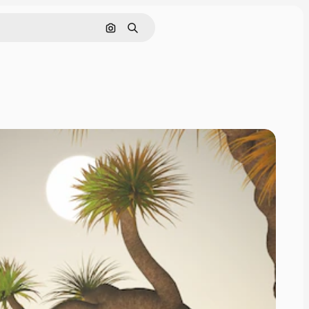
Поиск по изображению
Поиск