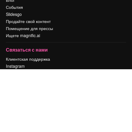
Блог
События
Slidesgo
Продайте свой контент
Помещение для прессы
Ищете magnific.ai
Связаться с нами
Клиентская поддержка
Instagram
YouTube
LinkedIn
TikTok
Discord
X
Reddit
Copyright © 2010-
2026
Freepik Company S.L.U.
Все права защищены
.