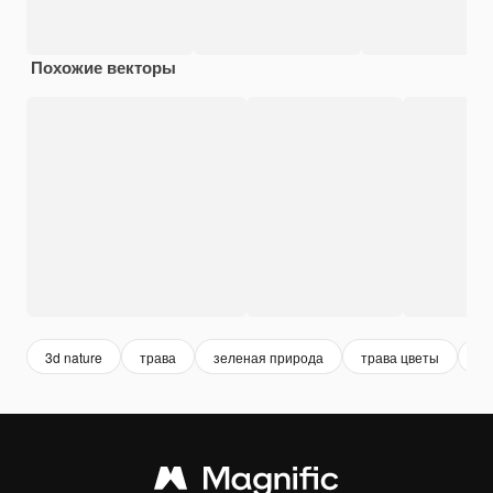
Похожие векторы
3d nature
трава
зеленая природа
трава цветы
са