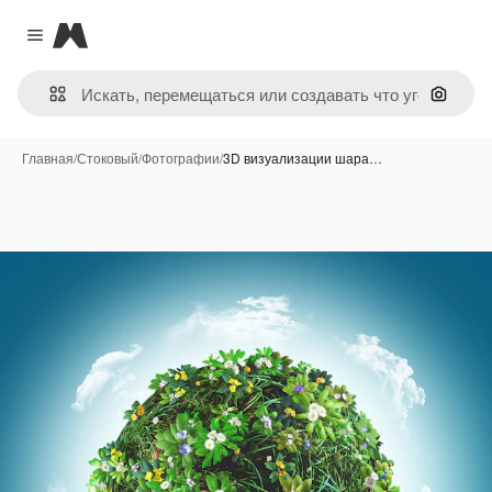
Magnific
Close menu
Поиск 
Главная
/
Стоковый
/
Фотографии
/
3D визуализации шара…