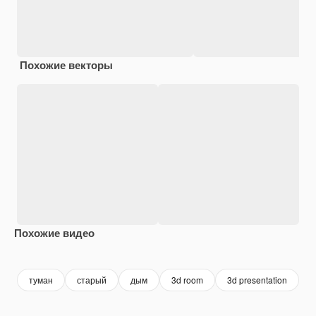
Похожие векторы
Похожие видео
Premium
Premium
Premium
Premium
туман
старый
дым
3d room
3d presentation
3