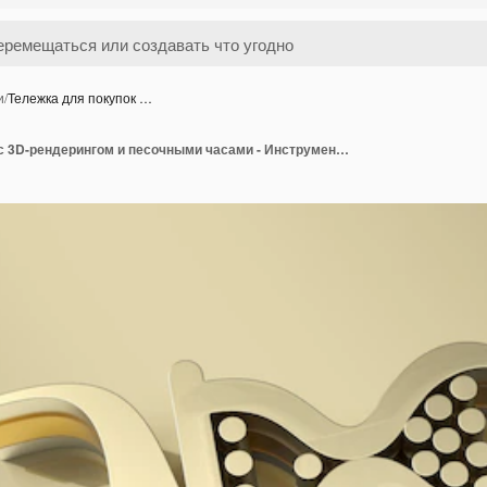
и
/
Тележка для покупок …
Тележка для покупок с 3D-рендерингом и песочными часами - Инструмент «Перо», созданный для обтравочного контура, включен в JPEG Easy to Composite.