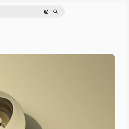
Поиск по изображению
Поиск