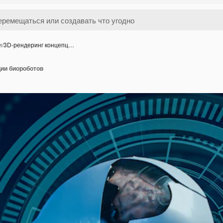
и
/
3D-рендеринг концепц…
ции биороботов