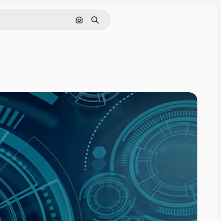
Поиск по изображению
Поиск