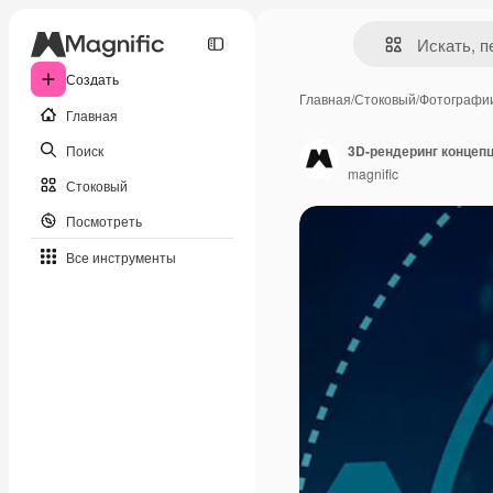
Создать
Главная
/
Стоковый
/
Фотографи
Главная
Поиск
3D-рендеринг концеп
magnific
Стоковый
Посмотреть
Все инструменты