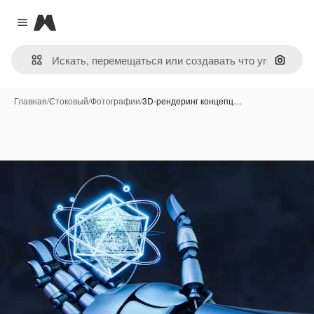
Magnific
Close menu
Поиск 
Главная
/
Стоковый
/
Фотографии
/
3D-рендеринг концепц…