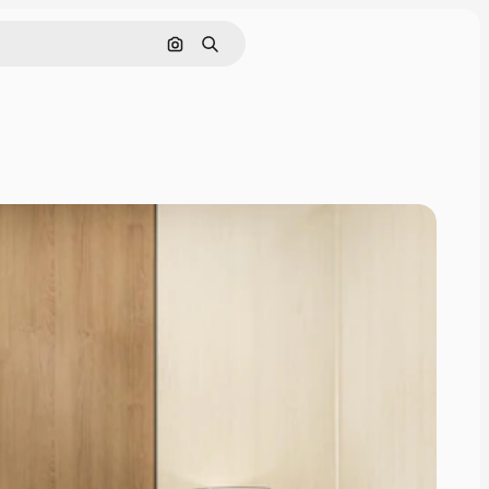
Поиск по изображению
Поиск