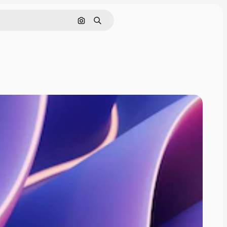
Поиск по изображению
Поиск