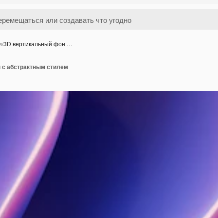
и
/
3D вертикальный фон …
 с абстрактным стилем