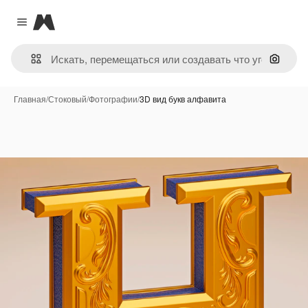
Magnific
Close menu
Поиск 
Главная
/
Стоковый
/
Фотографии
/
3D вид букв алфавита