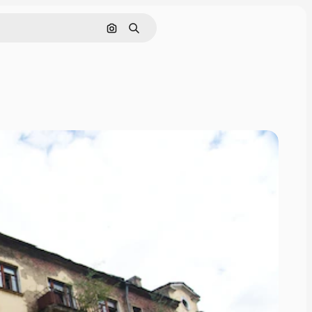
Поиск по изображению
Поиск