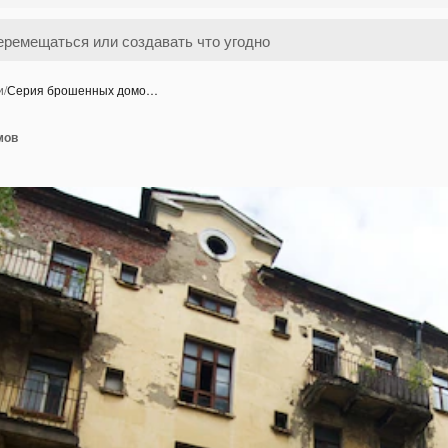
и
/
Серия брошенных домо…
мов