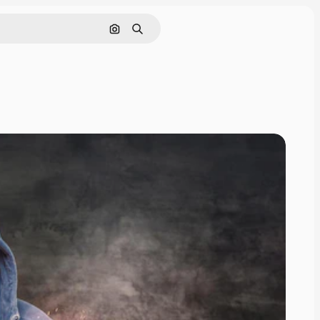
Поиск по изображению
Поиск