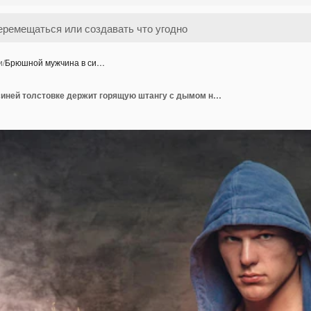
и
/
Брюшной мужчина в си…
Брюшной мужчина в синей толстовке держит горящую штангу с дымом на сером фоне.