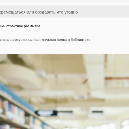
и
/
Абстрактное размытие…
е и расфокусированная книжная полка в библиотеке