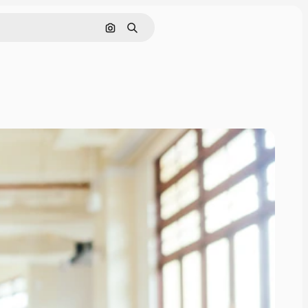
Поиск по изображению
Поиск